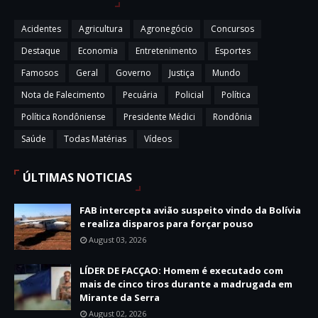
Acidentes
Agricultura
Agronegócio
Concursos
Destaque
Economia
Entretenimento
Esportes
Famosos
Geral
Governo
Justiça
Mundo
Nota de Falecimento
Pecuária
Policial
Política
Política Rondôniense
Presidente Médici
Rondônia
Saúde
Todas Matérias
Vídeos
ÚLTIMAS NOTICIAS
FAB intercepta avião suspeito vindo da Bolívia
e realiza disparos para forçar pouso
August 03, 2026
LÍDER DE FACÇAO: Homem é executado com
mais de cinco tiros durante a madrugada em
Mirante da Serra
August 02, 2026