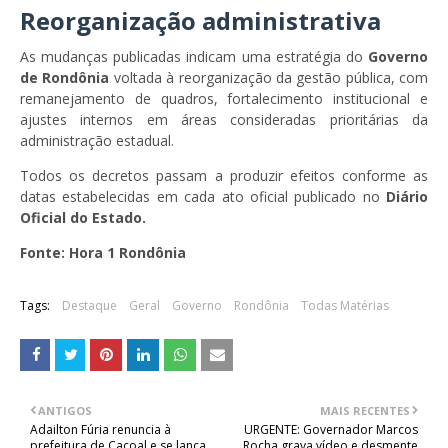
Reorganização administrativa
As mudanças publicadas indicam uma estratégia do
Governo
de Rondônia
voltada à reorganização da gestão pública, com
remanejamento de quadros, fortalecimento institucional e
ajustes internos em áreas consideradas prioritárias da
administração estadual.
Todos os decretos passam a produzir efeitos conforme as
datas estabelecidas em cada ato oficial publicado no
Diário
Oficial do Estado.
Fonte: Hora 1 Rondônia
Tags:
Destaque
Geral
Governo
Rondônia
Todas Matérias
ANTIGOS
MAIS RECENTES
Adailton Fúria renuncia à
URGENTE: Governador Marcos
prefeitura de Cacoal e se lança
Rocha grava vídeo e desmente