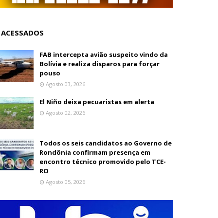
 ACESSADOS
FAB intercepta avião suspeito vindo da
Bolívia e realiza disparos para forçar
pouso
Agosto 03, 2026
El Niño deixa pecuaristas em alerta
Agosto 02, 2026
Todos os seis candidatos ao Governo de
Rondônia confirmam presença em
encontro técnico promovido pelo TCE-
RO
Agosto 05, 2026