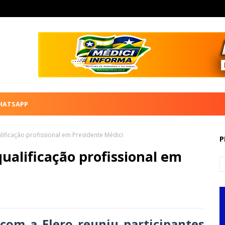
HATSAPP
ificação profissional em Presidente Médici
P
qualificação profissional em
 com a Elero reuniu participantes