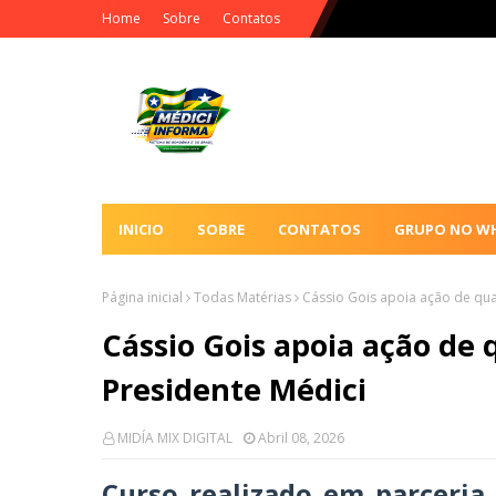
Home
Sobre
Contatos
INICIO
SOBRE
CONTATOS
GRUPO NO W
Página inicial
Todas Matérias
Cássio Gois apoia ação de qual
Cássio Gois apoia ação de 
Presidente Médici
MIDÍA MIX DIGITAL
Abril 08, 2026
Curso realizado em parceria