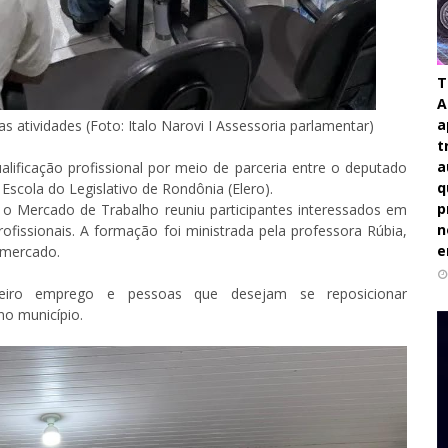
T
A
a
s atividades (Foto: Italo Narovi I Assessoria parlamentar)
t
a
lificação profissional por meio de parceria entre o deputado
q
 Escola do Legislativo de Rondônia (Elero).
p
 o Mercado de Trabalho reuniu participantes interessados em
n
ofissionais. A formação foi ministrada pela professora Rúbia,
e
 mercado.
meiro emprego e pessoas que desejam se reposicionar
no município.