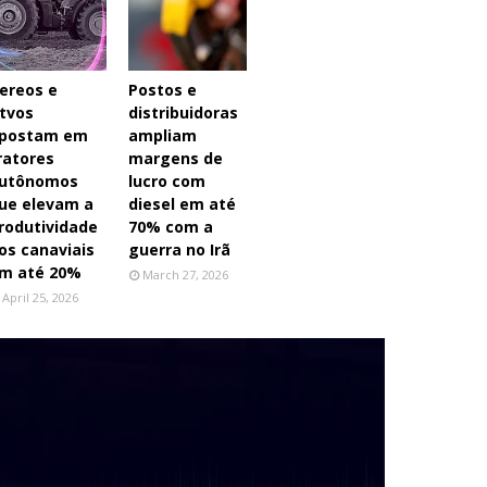
ereos e
Postos e
tvos
distribuidoras
postam em
ampliam
ratores
margens de
utônomos
lucro com
ue elevam a
diesel em até
rodutividade
70% com a
os canaviais
guerra no Irã
m até 20%
March 27, 2026
April 25, 2026