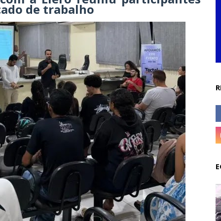
cado de trabalho
R
E