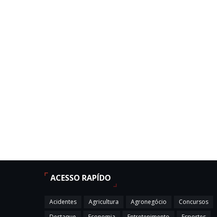
ACESSO RAPÍDO
Acidentes
Agricultura
Agronegócio
Concursos
Destaque
Economia
Entretenimento
Esportes