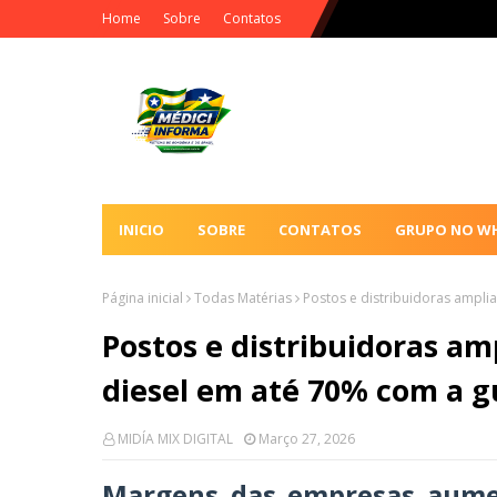
Home
Sobre
Contatos
INICIO
SOBRE
CONTATOS
GRUPO NO W
Página inicial
Todas Matérias
Postos e distribuidoras ampli
Postos e distribuidoras a
diesel em até 70% com a g
MIDÍA MIX DIGITAL
Março 27, 2026
Margens das empresas aume