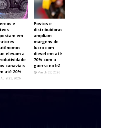
ereos e
Postos e
tvos
distribuidoras
postam em
ampliam
ratores
margens de
utônomos
lucro com
ue elevam a
diesel em até
rodutividade
70% com a
os canaviais
guerra no Irã
m até 20%
March 27, 2026
April 25, 2026