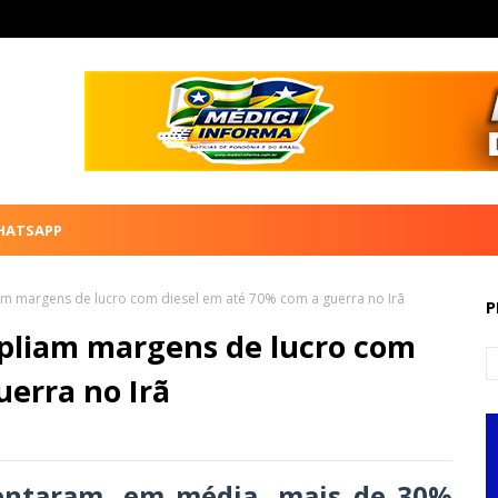
HATSAPP
am margens de lucro com diesel em até 70% com a guerra no Irã
P
mpliam margens de lucro com
uerra no Irã
ntaram, em média, mais de 30%