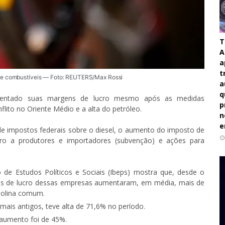
T
A
a
t
de combustíveis — Foto: REUTERS/Max Rossi
a
q
umentado suas margens de lucro mesmo após as medidas
p
lito no Oriente Médio e a alta do petróleo.
n
e
e impostos federais sobre o diesel, o aumento do imposto de
eiro a produtores e importadores (subvenção) e ações para
o de Estudos Políticos e Sociais (Ibeps) mostra que, desde o
gens de lucro dessas empresas aumentaram, em média, mais de
solina comum.
 mais antigos, teve alta de 71,6% no período.
 aumento foi de 45%.