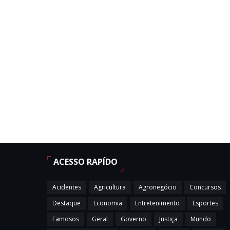
ACESSO RAPÍDO
Acidentes
Agricultura
Agronegócio
Concursos
Destaque
Economia
Entretenimento
Esportes
Famosos
Geral
Governo
Justiça
Mundo