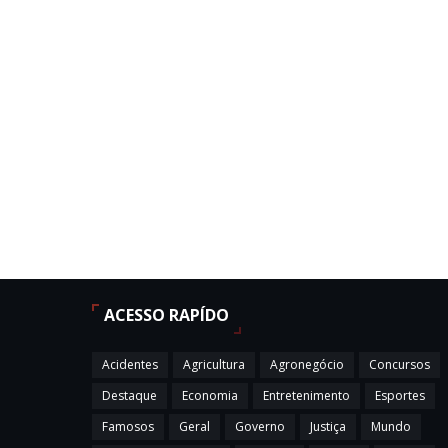
ACESSO RAPÍDO
Acidentes
Agricultura
Agronegócio
Concursos
Destaque
Economia
Entretenimento
Esportes
Famosos
Geral
Governo
Justiça
Mundo