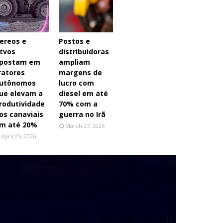
ereos e
Postos e
tvos
distribuidoras
postam em
ampliam
ratores
margens de
utônomos
lucro com
ue elevam a
diesel em até
rodutividade
70% com a
os canaviais
guerra no Irã
m até 20%
March 27, 2026
April 25, 2026