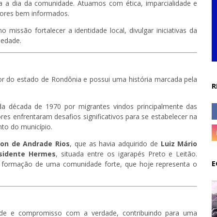
a a dia da comunidade. Atuamos com ética, imparcialidade e
tores bem informados.
issão fortalecer a identidade local, divulgar iniciativas da
iedade.
ior do estado de
Rondônia
e possui uma história marcada pela
R
 da década de 1970 por migrantes vindos principalmente das
res enfrentaram desafios significativos para se estabelecer na
nto do município.
ton de Andrade Rios
, que as havia adquirido de
Luiz Mário
sidente Hermes
, situada entre os igarapés Preto e Leitão.
E
 na formação de uma comunidade forte, que hoje representa o
dade e compromisso com a verdade, contribuindo para uma