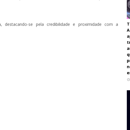
T
a
, destacando-se pela credibilidade e proximidade com a
A
a
t
a
q
p
n
e