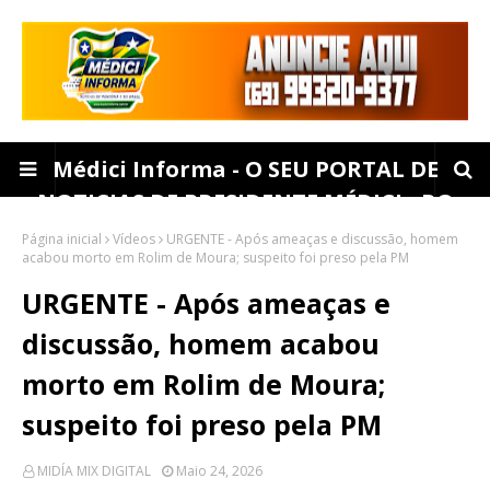
Médici Informa - O SEU PORTAL DE
NOTICIAS DE PRESIDENTE MÉDICI - RO
Página inicial
Vídeos
URGENTE - Após ameaças e discussão, homem
acabou morto em Rolim de Moura; suspeito foi preso pela PM
URGENTE - Após ameaças e
discussão, homem acabou
morto em Rolim de Moura;
suspeito foi preso pela PM
MIDÍA MIX DIGITAL
Maio 24, 2026