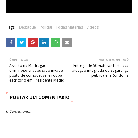
Tags:
Destaque
Policial
Todas Matérias
Vídeos
ANTIGOS
MAIS RECENTES
Assalto na Madrugada:
Entrega de 50 viaturas fortalece
Criminoso encapuzado invade
atuação integrada da segurança
posto de combustível e rouba
pública em Rondônia
escritório em Presidente Médici
POSTAR UM COMENTÁRIO
0 Comentários