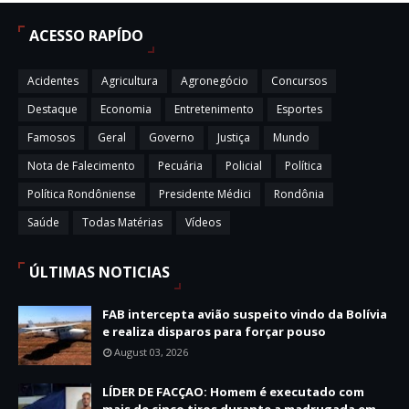
ACESSO RAPÍDO
Acidentes
Agricultura
Agronegócio
Concursos
Destaque
Economia
Entretenimento
Esportes
Famosos
Geral
Governo
Justiça
Mundo
Nota de Falecimento
Pecuária
Policial
Política
Política Rondôniense
Presidente Médici
Rondônia
Saúde
Todas Matérias
Vídeos
ÚLTIMAS NOTICIAS
FAB intercepta avião suspeito vindo da Bolívia
e realiza disparos para forçar pouso
August 03, 2026
LÍDER DE FACÇAO: Homem é executado com