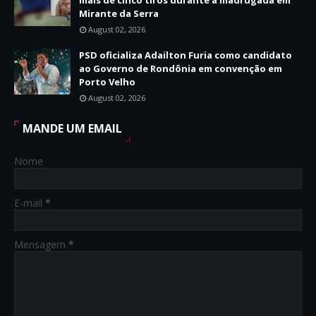
mais de cinco tiros durante a madrugada em
Mirante da Serra
August 02, 2026
PSD oficializa Adailton Furia como candidato
ao Governo de Rondônia em convenção em
Porto Velho
August 02, 2026
MANDE UM EMAIL
Nome
E-mail
*
Mensagem
*