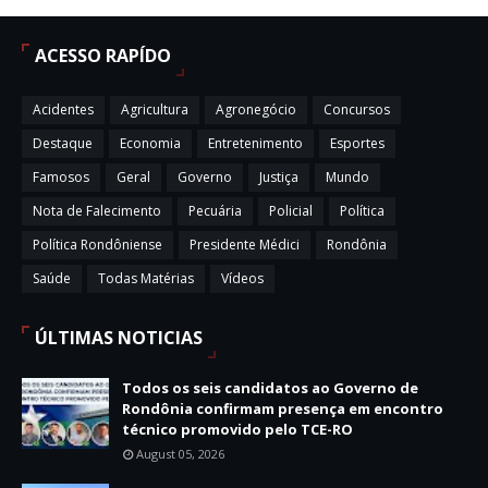
ACESSO RAPÍDO
Acidentes
Agricultura
Agronegócio
Concursos
Destaque
Economia
Entretenimento
Esportes
Famosos
Geral
Governo
Justiça
Mundo
Nota de Falecimento
Pecuária
Policial
Política
Política Rondôniense
Presidente Médici
Rondônia
Saúde
Todas Matérias
Vídeos
ÚLTIMAS NOTICIAS
Todos os seis candidatos ao Governo de
Rondônia confirmam presença em encontro
técnico promovido pelo TCE-RO
August 05, 2026