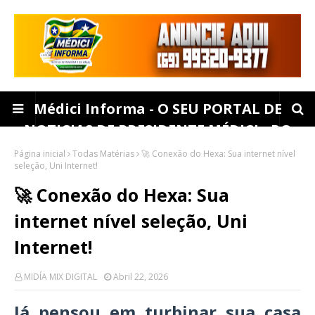
Médici Informa - O SEU PORTAL DE
NOTICIAS DE PRESIDENTE MÉDICI - RO
Página inicial
Todas Matérias
🚀 Conexão do Hexa: Sua internet nível
seleção, Uni Internet!
🚀 Conexão do Hexa: Sua
internet nível seleção, Uni
Internet!
MIDÍA MIX DIGITAL
Abril 22, 2026
Já pensou em turbinar sua casa