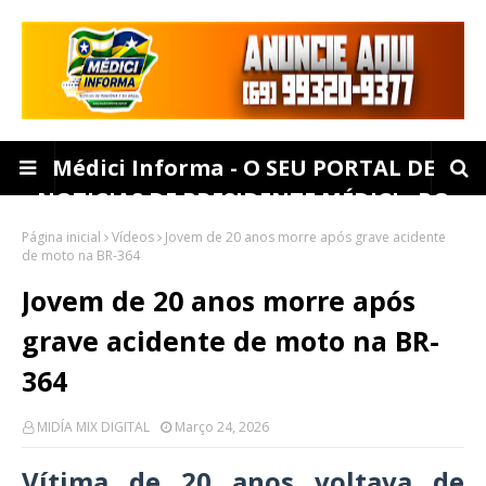
Médici Informa - O SEU PORTAL DE
NOTICIAS DE PRESIDENTE MÉDICI - RO
Página inicial
Vídeos
Jovem de 20 anos morre após grave acidente
de moto na BR-364
Jovem de 20 anos morre após
grave acidente de moto na BR-
364
MIDÍA MIX DIGITAL
Março 24, 2026
Vítima de 20 anos voltava de